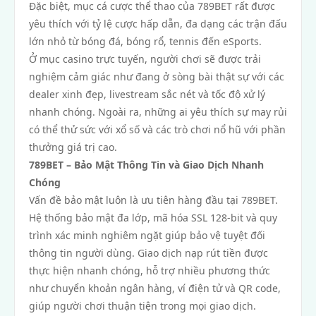
Đặc biệt, mục cá cược thể thao của 789BET rất được
yêu thích với tỷ lệ cược hấp dẫn, đa dạng các trận đấu
lớn nhỏ từ bóng đá, bóng rổ, tennis đến eSports.
Ở mục casino trực tuyến, người chơi sẽ được trải
nghiệm cảm giác như đang ở sòng bài thật sự với các
dealer xinh đẹp, livestream sắc nét và tốc độ xử lý
nhanh chóng. Ngoài ra, những ai yêu thích sự may rủi
có thể thử sức với xổ số và các trò chơi nổ hũ với phần
thưởng giá trị cao.
789BET – Bảo Mật Thông Tin và Giao Dịch Nhanh
Chóng
Vấn đề bảo mật luôn là ưu tiên hàng đầu tại 789BET.
Hệ thống bảo mật đa lớp, mã hóa SSL 128-bit và quy
trình xác minh nghiêm ngặt giúp bảo vệ tuyệt đối
thông tin người dùng. Giao dịch nạp rút tiền được
thực hiện nhanh chóng, hỗ trợ nhiều phương thức
như chuyển khoản ngân hàng, ví điện tử và QR code,
giúp người chơi thuận tiện trong mọi giao dịch.