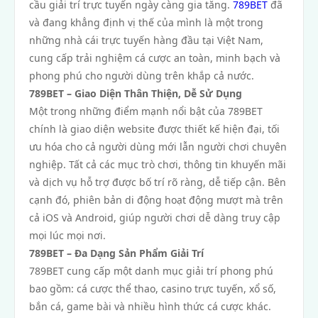
cầu giải trí trực tuyến ngày càng gia tăng.
789BET
đã
và đang khẳng định vị thế của mình là một trong
những nhà cái trực tuyến hàng đầu tại Việt Nam,
cung cấp trải nghiệm cá cược an toàn, minh bạch và
phong phú cho người dùng trên khắp cả nước.
789BET – Giao Diện Thân Thiện, Dễ Sử Dụng
Một trong những điểm mạnh nổi bật của 789BET
chính là giao diện website được thiết kế hiện đại, tối
ưu hóa cho cả người dùng mới lẫn người chơi chuyên
nghiệp. Tất cả các mục trò chơi, thông tin khuyến mãi
và dịch vụ hỗ trợ được bố trí rõ ràng, dễ tiếp cận. Bên
cạnh đó, phiên bản di động hoạt động mượt mà trên
cả iOS và Android, giúp người chơi dễ dàng truy cập
mọi lúc mọi nơi.
789BET – Đa Dạng Sản Phẩm Giải Trí
789BET cung cấp một danh mục giải trí phong phú
bao gồm: cá cược thể thao, casino trực tuyến, xổ số,
bắn cá, game bài và nhiều hình thức cá cược khác.