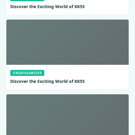
Discover the Exciting World of KK55
UNCATEGORIZED
Discover the Exciting World of KK55