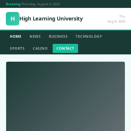
Breaking:
Thursday, August 6, 2026
Thu
H
High Learning University
Aug 6, 2026
HOME
NEWS
BUSINESS
TECHNOLOGY
SPORTS
CASINO
CONTACT