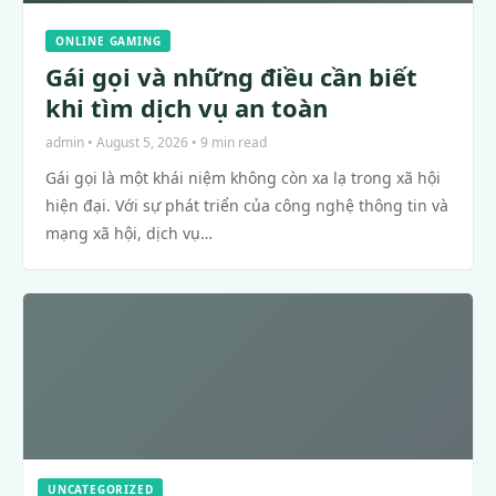
ONLINE GAMING
Gái gọi và những điều cần biết
khi tìm dịch vụ an toàn
admin • August 5, 2026 • 9 min read
Gái gọi là một khái niệm không còn xa lạ trong xã hội
hiện đại. Với sự phát triển của công nghệ thông tin và
mạng xã hội, dịch vụ…
UNCATEGORIZED